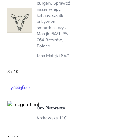
burgery. Sprawdź
nasze wrapy,
kebaby, sałatki,
odżywcze
smoothies czy...
Matejki 6A/1, 35-
064 Rzeszów,
Poland
Jana Matejki 6A/1
8 / 10
გახსენით
Oro Ristorante
Krakowska 11C