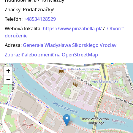
Hodnotenie: 8 / 10 hviezdy
Značky:
Pridať značky!
Telefón:
+48534128529
Webová lokalita:
https://www.pinzabella.pl/
/
Otvoriť
doručenie
Adresa:
Generała Władysława Sikorskiego Vroclav
Zobraziť alebo zmeniť na OpenStreetMap
+
−