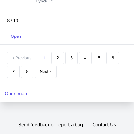
Rynek 15
8 / 10
Open
« Previous
1
2
3
4
5
6
7
8
Next »
Open map
Send feedback or report a bug
Contact Us