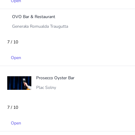
Open
OVO Bar & Restaurant
Generała Romualda Traugutta
7 / 10
Open
Prosecco Oyster Bar
Plac Solny
7 / 10
Open