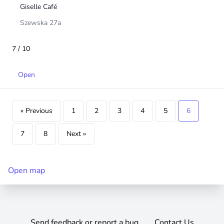
Giselle Café
Szewska 27a
7 / 10
Open
« Previous
1
2
3
4
5
6
7
8
Next »
Open map
Send feedback or report a bug
Contact Us