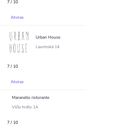
7 / 10
Atviras
Urban House
Laurinská 14
7 / 10
Atviras
Maranello ristorante
Vlčie hrdlo 1A
7 / 10