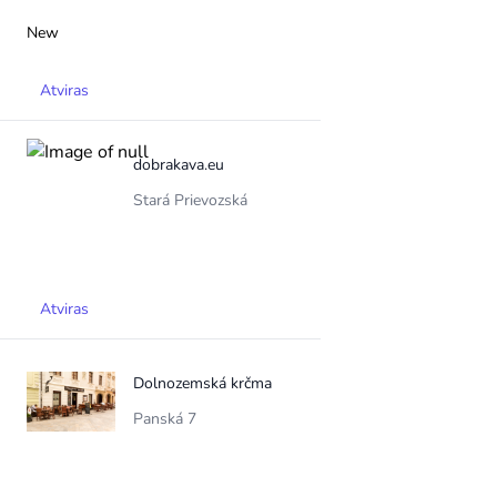
New
Atviras
dobrakava.eu
Stará Prievozská
Atviras
Dolnozemská krčma
Panská 7