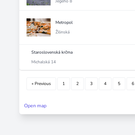
Jégého 8
Metropol
Žilinská
Staroslovenská krčma
Michalská 14
« Previous
1
2
3
4
5
6
Open map