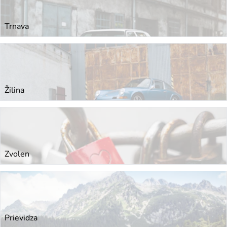
Trnava
Žilina
Zvolen
Prievidza