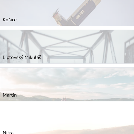
Košice
Liptovský Mikuláš
Martin
Nitra